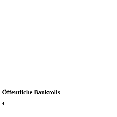
+0,00%
Yield
0
Wetten
0,00
Ø Quote
0,0%
Trefferquote
Öffentliche Bankrolls
4
Bet futbol Mundial