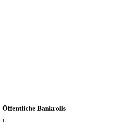
+0,00%
Yield
0
Wetten
0,00
Ø Quote
0,0%
Trefferquote
Öffentliche Bankrolls
1