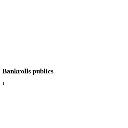
+0,00%
Yield
0
Paris
0,00
Cote moyenne
0,0%
Taux de réussite
Bankrolls publics
1
FOX
1.000€
·
0€
0
Paris