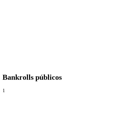
+0,00%
Yield
0
Apuestas
0,00
Cuota media
0,0%
% Acierto
Bankrolls públicos
1
Luciano Nogueira
R$1.000
·
R$0
0
Apuestas