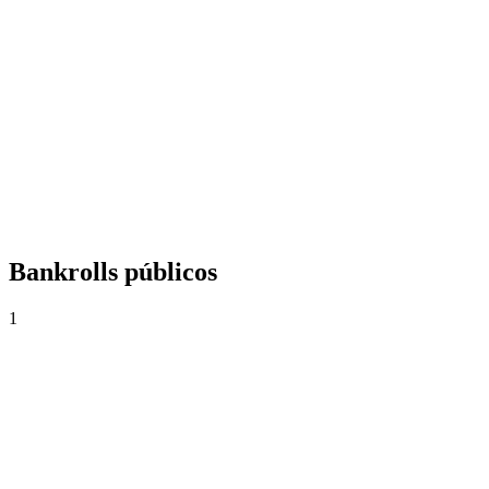
+0,00%
Yield
0
Apuestas
0,00
Cuota media
0,0%
% Acierto
Bankrolls públicos
1
Raiffeisen
$100
·
$0
0
Apuestas