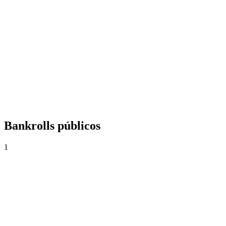
+0,00%
Yield
0
Apostas
0,00
Cuota média
0,0%
Taxa de acerto
Bankrolls públicos
1
Bankroll principal
$300
·
$0
0
Apostas