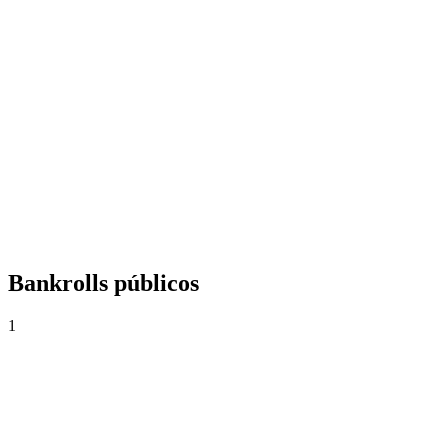
+0,00%
Yield
0
Apostas
0,00
Cuota média
0,0%
Taxa de acerto
Bankrolls públicos
1
Cristoro84
$1.000
·
$0